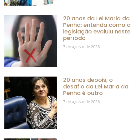
20 anos da Lei Maria da
Penha: entenda como a
legislação evoluiu neste
período
7 de agosto de 2026
20 anos depois, o
desafio da Lei Maria da
Penha é outro
7 de agosto de 2026