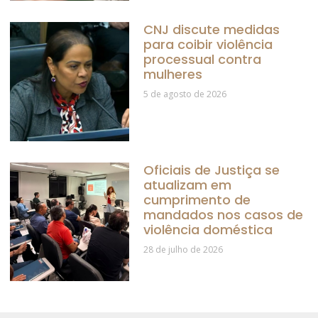
CNJ discute medidas
para coibir violência
processual contra
mulheres
5 de agosto de 2026
Oficiais de Justiça se
atualizam em
cumprimento de
mandados nos casos de
violência doméstica
28 de julho de 2026