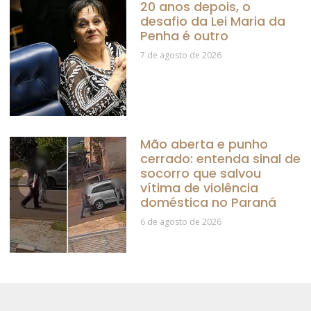
20 anos depois, o
desafio da Lei Maria da
Penha é outro
7 de agosto de 2026
Mão aberta e punho
cerrado: entenda sinal de
socorro que salvou
vítima de violência
doméstica no Paraná
6 de agosto de 2026