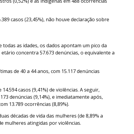
tros (0,52%) e as indígenas em 488 ocorrências
.389 casos (23,45%), não houve declaração sobre
e todas as idades, os dados apontam um pico da
e etário concentra 57.673 denúncias, o equivalente a
ítimas de 40 a 44 anos, com 15.117 denúncias
 14.594 casos (9,41%) de violências. A seguir,
.173 denúncias (9,14%), e imediatamente após,
com 13.789 ocorrências (8,89%).
duas décadas de vida das mulheres (de 8,89% a
e mulheres atingidas por violências.