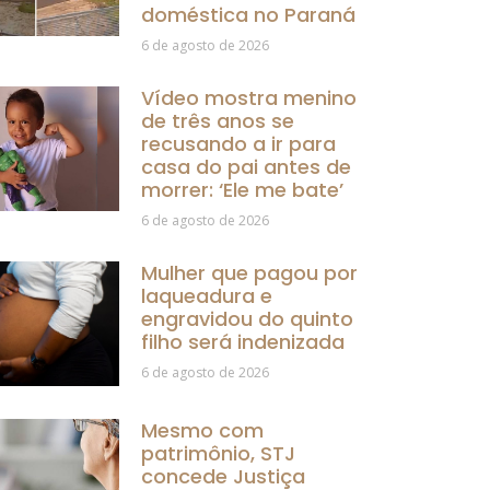
doméstica no Paraná
6 de agosto de 2026
Vídeo mostra menino
de três anos se
recusando a ir para
casa do pai antes de
morrer: ‘Ele me bate’
6 de agosto de 2026
Mulher que pagou por
laqueadura e
engravidou do quinto
filho será indenizada
6 de agosto de 2026
Mesmo com
patrimônio, STJ
concede Justiça