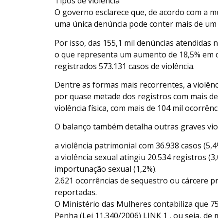
Tipos de violência
O governo esclarece que, de acordo com a m
uma única denúncia pode conter mais de um 
Por isso, das 155,1 mil denúncias atendidas n
o que representa um aumento de 18,5% em c
registrados 573.131 casos de violência.
Dentre as formas mais recorrentes, a violênc
por quase metade dos registros com mais de 
violência física, com mais de 104 mil ocorrênc
O balanço também detalha outras graves vio
a violência patrimonial com 36.938 casos (5,4
a violência sexual atingiu 20.534 registros (
importunação sexual (1,2%).
2.621 ocorrências de sequestro ou cárcere pr
reportadas.
O Ministério das Mulheres contabiliza que 7
Penha (Lei 11.340/2006) LINK 1 , ou seja, de