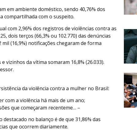
am em ambiente doméstico, sendo 40,76% dos
sa compartilhada com o suspeito.
al com 2,96% dos registros de violências contra as
5, dois terços (66,3% ou 102.770) das denúncias
,2 mil (16,9%) notificações chegaram de forma
 e vizinhos da vítima somaram 16,8% (26.033).
essor.
stência da violência contra a mulher no Brasil:
er com a violência há mais de um ano;
essões que começaram recenteme… –
io destacado no balanço é de que 31,86% das
ncias que ocorrem diariamente.