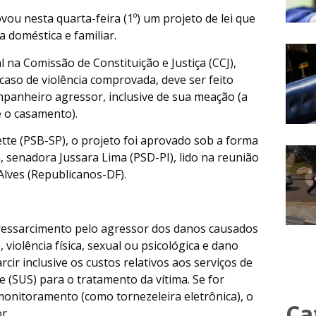
u nesta quarta-feira (1º) um projeto de lei que
a doméstica e familiar.
l na Comissão de Constituição e Justiça (CCJ),
caso de violência comprovada, deve ser feito
panheiro agressor, inclusive de sua meação (a
 o casamento).
tte (PSB-SP), o projeto foi aprovado sob a forma
a, senadora Jussara Lima (PSD-PI), lido na reunião
lves (Republicanos-DF).
ressarcimento pelo agressor dos danos causados
 violência física, sexual ou psicológica e dano
cir inclusive os custos relativos aos serviços de
 (SUS) para o tratamento da vítima. Se for
monitoramento (como tornezeleira eletrônica), o
Ca
r.