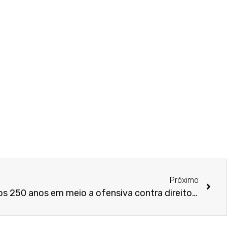
Próximo
Sob Trump, EUA chegam aos 250 anos em meio a ofensiva contra direitos das mulheres e novo cerco ao voto feminino