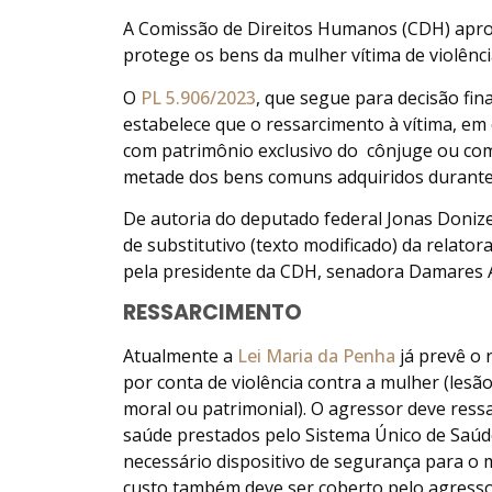
A Comissão de Direitos Humanos (CDH) aprovo
protege os bens da mulher vítima de violênci
O
PL 5.906/2023
, que segue para decisão fina
estabelece que o ressarcimento à vítima, em 
com patrimônio exclusivo do cônjuge ou com
metade dos bens comuns adquiridos durante
De autoria do deputado federal Jonas Donize
de substitutivo (texto modificado) da relator
pela presidente da CDH, senadora Damares A
RESSARCIMENTO
Atualmente a
Lei Maria da Penha
já prevê o 
por conta de violência contra a mulher (lesão,
moral ou patrimonial). O agressor deve ressar
saúde prestados pelo Sistema Único de Saúde
necessário dispositivo de segurança para o 
custo também deve ser coberto pelo agresso