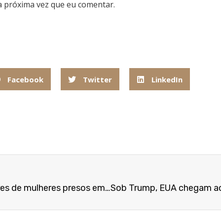
a próxima vez que eu comentar.
Facebook
Twitter
LinkedIn
Violência contra a mulher: mais de 260 agressores de mulheres presos em 1 mês