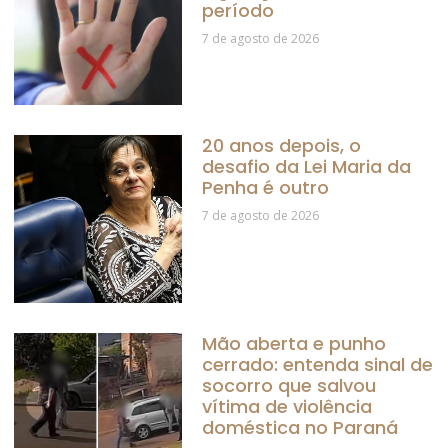
período
7 de agosto de 2026
20 anos depois, o
desafio da Lei Maria da
Penha é outro
7 de agosto de 2026
Mão aberta e punho
cerrado: entenda sinal de
socorro que salvou
vítima de violência
doméstica no Paraná