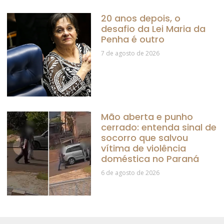
20 anos depois, o
desafio da Lei Maria da
Penha é outro
7 de agosto de 2026
Mão aberta e punho
cerrado: entenda sinal de
socorro que salvou
vítima de violência
doméstica no Paraná
6 de agosto de 2026