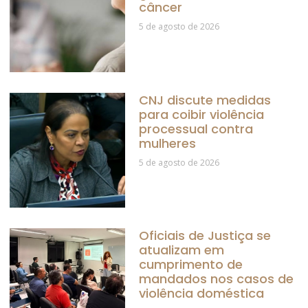
câncer
5 de agosto de 2026
CNJ discute medidas
para coibir violência
processual contra
mulheres
5 de agosto de 2026
Oficiais de Justiça se
atualizam em
cumprimento de
mandados nos casos de
violência doméstica