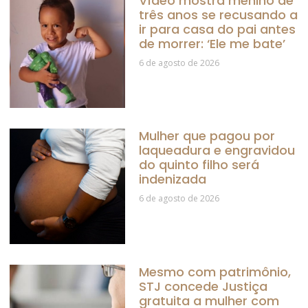
Vídeo mostra menino de
três anos se recusando a
ir para casa do pai antes
de morrer: ‘Ele me bate’
6 de agosto de 2026
Mulher que pagou por
laqueadura e engravidou
do quinto filho será
indenizada
6 de agosto de 2026
Mesmo com patrimônio,
STJ concede Justiça
gratuita a mulher com