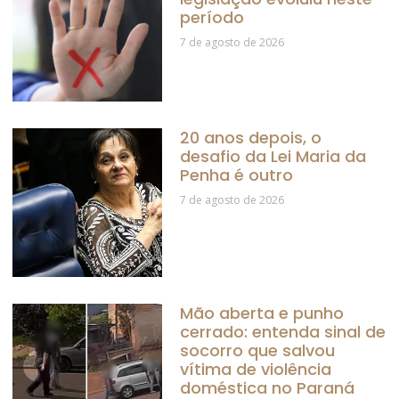
período
7 de agosto de 2026
20 anos depois, o
desafio da Lei Maria da
Penha é outro
7 de agosto de 2026
Mão aberta e punho
cerrado: entenda sinal de
socorro que salvou
vítima de violência
doméstica no Paraná