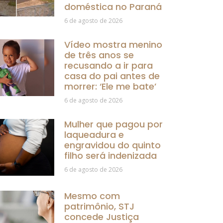
doméstica no Paraná
6 de agosto de 2026
Vídeo mostra menino
de três anos se
recusando a ir para
casa do pai antes de
morrer: ‘Ele me bate’
6 de agosto de 2026
Mulher que pagou por
laqueadura e
engravidou do quinto
filho será indenizada
6 de agosto de 2026
Mesmo com
patrimônio, STJ
concede Justiça