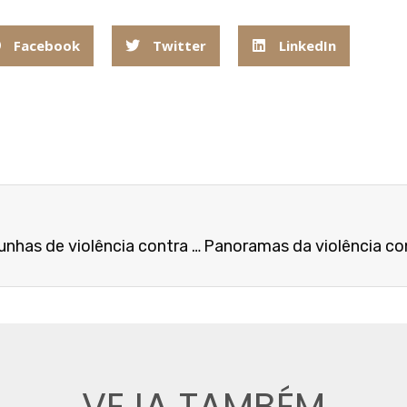
Facebook
Twitter
LinkedIn
Deputadas propõem punir omissões de testemunhas de violência contra a mulher
VEJA TAMBÉM