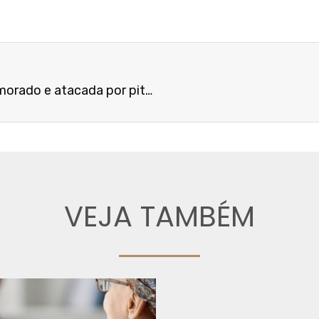
Momento de terror: mulher é espancada por namorado e atacada por pitbulls
VEJA TAMBÉM