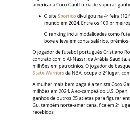
americana Coco Gauff teria de superar ganh
O site
Sportico
divulgou na 4ª feira (12.
mundo em 2024. Entre os 100 primeiro
O ranking inclui modalidades como fut
boxe e leva em conta salários, prêmios 
O jogador de futebol português Cristiano Ro
contrato com o Al-Nassr, da Arábia Saudita,
milhões em patrocínios. O jogador de basqu
State Warriors
da NBA, ocupa o 2º lugar, co
A mulher mais bem paga é a tenista Coco Ga
milhões em 2024. A ex-campeã do U.S. Open, po
ganhos de outros 25 atletas para figurar en
Gu, também norte-americana, fica em 2º luga
recebidos.