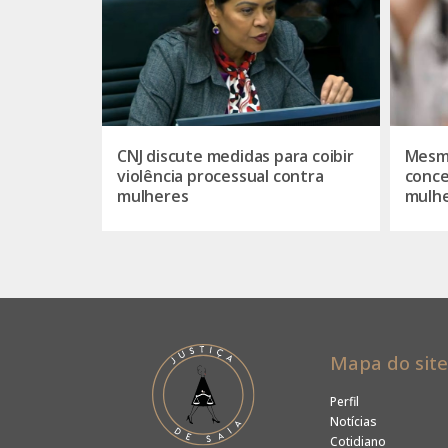
CNJ discute medidas para coibir
Mesmo
violência processual contra
conce
mulheres
mulhe
Mapa do site
Perfil
Notícias
Cotidiano