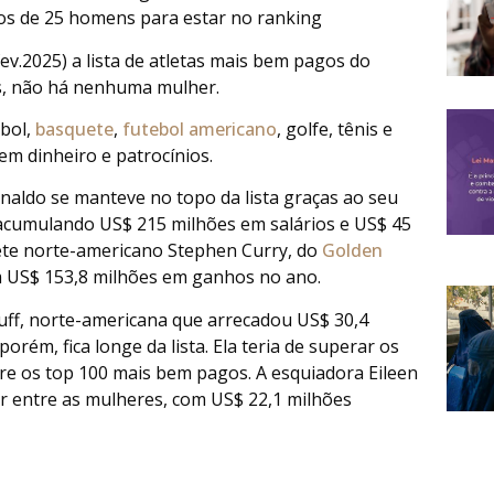
os de 25 homens para estar no ranking
fev.2025) a lista de atletas mais bem pagos do
s, não há nenhuma mulher.
ebol,
basquete
,
futebol americano
, golfe, tênis e
em dinheiro e patrocínios.
naldo se manteve no topo da lista graças ao seu
 acumulando US$ 215 milhões em salários e US$ 45
ete norte-americano Stephen Curry, do
Golden
m US$ 153,8 milhões em ganhos no ano.
uff, norte-americana que arrecadou US$ 30,4
rém, fica longe da lista. Ela teria de superar os
tre os top 100 mais bem pagos. A esquiadora Eileen
r entre as mulheres, com US$ 22,1 milhões