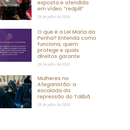
exposta e ofendida
em vídeo “redpill”
28 de julho de 2026
O que é a Lei Maria da
Penha? Entenda como
funciona, quem
protege e quais
direitos garante
28 de julho de 2026
Mulheres no
Afeganistão: a
escalada da
repressão do Talibã
28 de julho de 2026