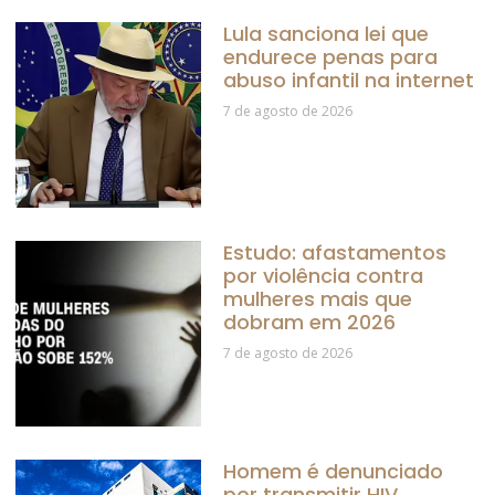
Lula sanciona lei que
endurece penas para
abuso infantil na internet
7 de agosto de 2026
Estudo: afastamentos
por violência contra
mulheres mais que
dobram em 2026
7 de agosto de 2026
Homem é denunciado
por transmitir HIV