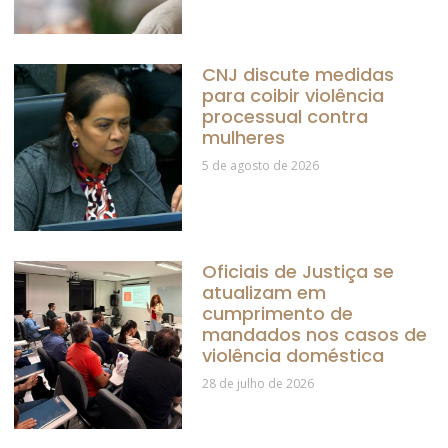
CNJ discute medidas
para coibir violência
processual contra
mulheres
5 de agosto de 2026
Oficiais de Justiça se
atualizam em
cumprimento de
mandados nos casos de
violência doméstica
28 de julho de 2026