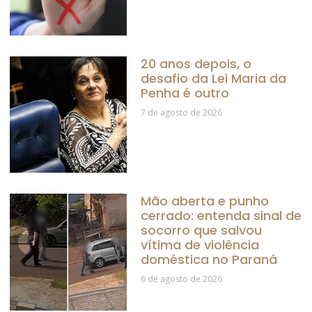
20 anos depois, o
desafio da Lei Maria da
Penha é outro
7 de agosto de 2026
Mão aberta e punho
cerrado: entenda sinal de
socorro que salvou
vítima de violência
doméstica no Paraná
6 de agosto de 2026