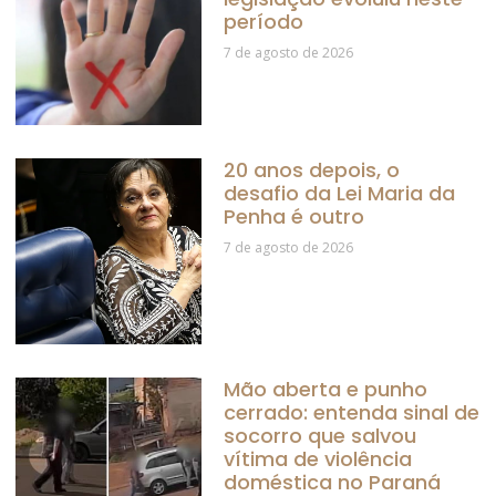
período
7 de agosto de 2026
20 anos depois, o
desafio da Lei Maria da
Penha é outro
7 de agosto de 2026
Mão aberta e punho
cerrado: entenda sinal de
socorro que salvou
vítima de violência
doméstica no Paraná