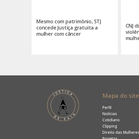
Mesmo com patrimônio, STJ
CNJ d
concede Justiça gratuita a
violê
mulher com câncer
mulh
Mapa do site
Perfil
Notícias
Cotidiano
Clipping
Direito das Mulhere
Projetos