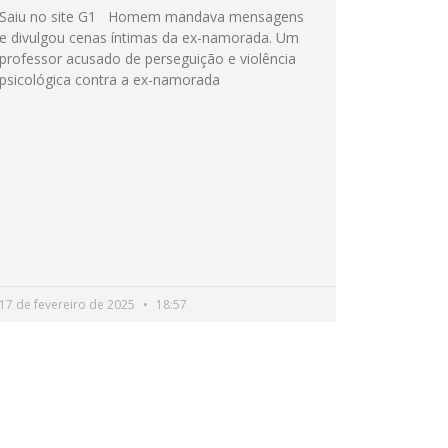
Saiu no site G1 Homem mandava mensagens
e divulgou cenas íntimas da ex-namorada. Um
professor acusado de perseguição e violência
psicológica contra a ex-namorada
17 de fevereiro de 2025
18:57